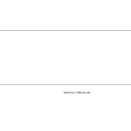
www.tsv-ellerau.de