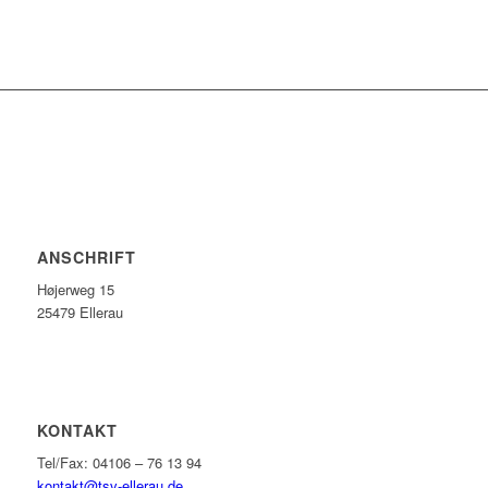
ANSCHRIFT
Højerweg 15
25479 Ellerau
KONTAKT
Tel/Fax: 04106 – 76 13 94
kontakt@tsv-ellerau.de