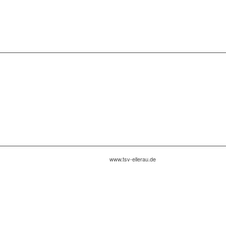
www.tsv-ellerau.de